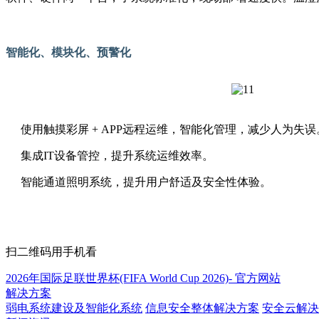
智能化、模块化、预警化
使用触摸彩屏 + APP远程运维，智能化管理，减少人为失误
集成IT设备管控，提升系统运维效率。
智能通道照明系统，提升用户舒适及安全性体验。
扫二维码用手机看
2026年国际足联世界杯(FIFA World Cup 2026)- 官方网站
解决方案
弱电系统建设及智能化系统
信息安全整体解决方案
安全云解决