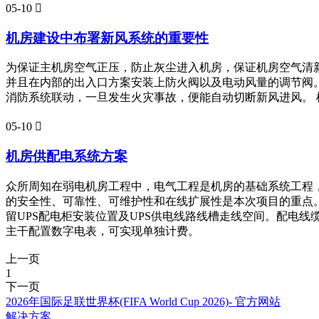
05-10

机房建设中布署新风系统的重要性
为保证主机房空气正压，防止灰尘进入机房，保证机房空气清
并且在内部的出入口方案安装上防火阀以及电动风量的调节阀。
消防系统联动，一旦发生火灾事故，便能自动切断新风进风。
05-10

机房供配电系统方案
众所周知在弱电机房工程中，电气工程是机房的基础系统工程
的安全性、可靠性、可维护性和在线扩展性是本次项目的重点
留UPS配电柜安装位置及UPS供电线路线槽走线空间。配电
主干配置数字电表，可实现单独计费。
上一页
1
下一页
2026年国际足联世界杯(FIFA World Cup 2026)- 官方网站
解决方案