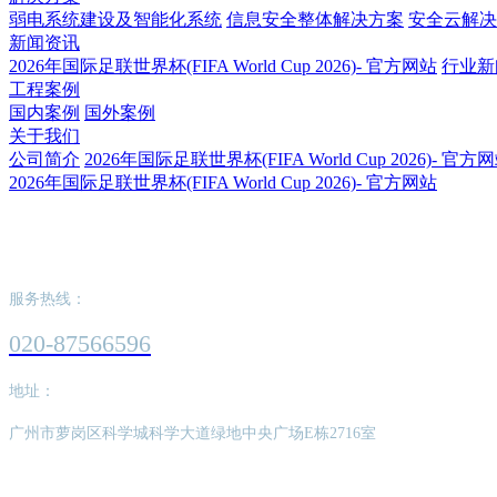
弱电系统建设及智能化系统
信息安全整体解决方案
安全云解决
新闻资讯
2026年国际足联世界杯(FIFA World Cup 2026)- 官方网站
行业新
工程案例
国内案例
国外案例
关于我们
公司简介
2026年国际足联世界杯(FIFA World Cup 2026)- 官方
2026年国际足联世界杯(FIFA World Cup 2026)- 官方网站
2026年国际足联世界杯(FIFA World Cup 202
服务热线：
020-87566596
地址：
广州市萝岗区科学城科学大道绿地中央广场E栋2716室
版权所有：2026年国际足联世界杯(FIFA World Cup 2026)- 官方网站