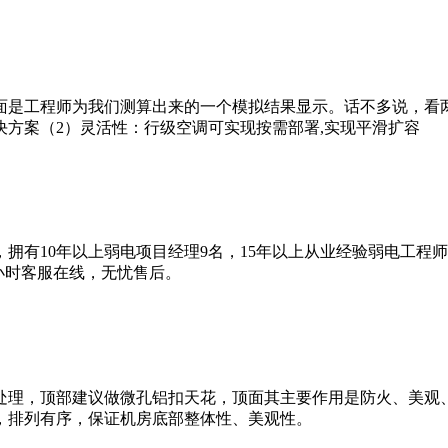
面是工程师为我们测算出来的一个模拟结果显示。话不多说，看
方案（2）灵活性：行级空调可实现按需部署,实现平滑扩容
拥有10年以上弱电项目经理9名，15年以上从业经验弱电工程
4小时客服在线，无忧售后。
处理，顶部建议做微孔铝扣天花，顶面其主要作用是防火、美观
，排列有序，保证机房底部整体性、美观性。