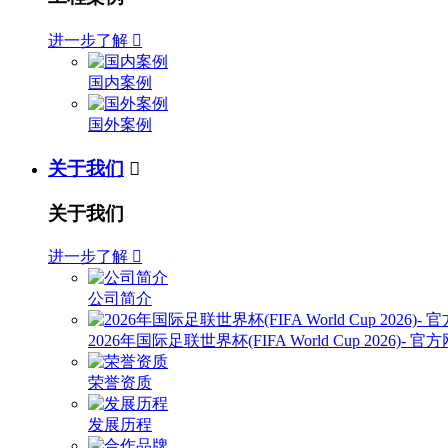
进一步了解

国内案例
国外案例
关于我们

关于我们
进一步了解

公司简介
2026年国际足联世界杯(FIFA World Cup 2026)- 官
荣誉资质
发展历程