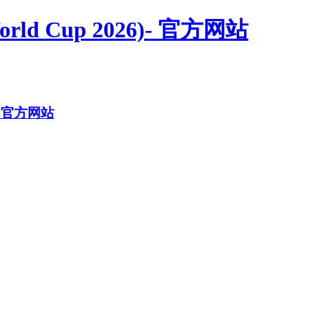
ld Cup 2026)- 官方网站
)- 官方网站