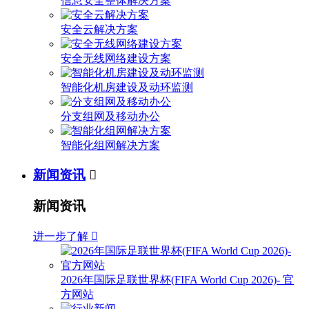
信息安全整体解决方案
安全云解决方案
安全无线网络建设方案
智能化机房建设及动环监测
分支组网及移动办公
智能化组网解决方案
新闻资讯

新闻资讯
进一步了解

2026年国际足联世界杯(FIFA World Cup 2026)- 官
方网站