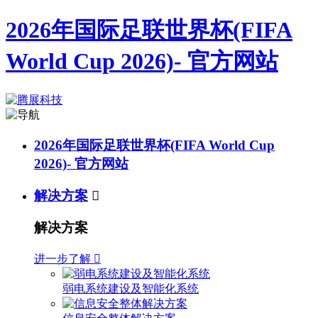
2026年国际足联世界杯(FIFA
World Cup 2026)- 官方网站
2026年国际足联世界杯(FIFA World Cup
2026)- 官方网站
解决方案

解决方案
进一步了解

弱电系统建设及智能化系统