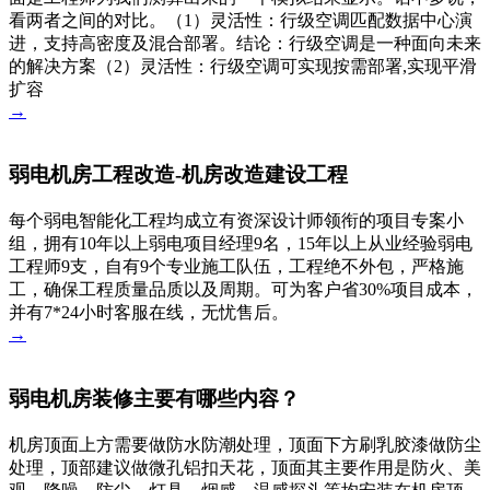
看两者之间的对比。（1）灵活性：行级空调匹配数据中心演
进，支持高密度及混合部署。结论：行级空调是一种面向未来
的解决方案（2）灵活性：行级空调可实现按需部署,实现平滑
扩容
→
弱电机房工程改造-机房改造建设工程
每个弱电智能化工程均成立有资深设计师领衔的项目专案小
组，拥有10年以上弱电项目经理9名，15年以上从业经验弱电
工程师9支，自有9个专业施工队伍，工程绝不外包，严格施
工，确保工程质量品质以及周期。可为客户省30%项目成本，
并有7*24小时客服在线，无忧售后。
→
弱电机房装修主要有哪些内容？
机房顶面上方需要做防水防潮处理，顶面下方刷乳胶漆做防尘
处理，顶部建议做微孔铝扣天花，顶面其主要作用是防火、美