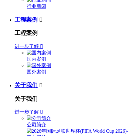
行业新闻
工程案例

工程案例
进一步了解

国内案例
国外案例
关于我们

关于我们
进一步了解

公司简介