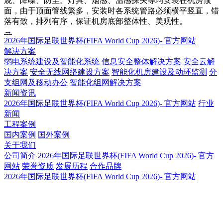
观、降噪、防尘。灯具、烟感、温感探头等均安装在机房顶
面，由于顶面管线繁多，安装时各系统管路必须横平竖直，错
落有致，排列有序，保证机房底部整体性、美观性。
→
2026年国际足联世界杯(FIFA World Cup 2026)- 官方网站
解决方案
弱电系统建设及智能化系统
信息安全整体解决方案
安全云解
决方案
安全无线网络建设方案
智能化机房建设及动环监测
分
支组网及移动办公
智能化组网解决方案
新闻资讯
2026年国际足联世界杯(FIFA World Cup 2026)- 官方网站
行业
新闻
工程案例
国内案例
国外案例
关于我们
公司简介
2026年国际足联世界杯(FIFA World Cup 2026)- 官方
网站
荣誉资质
发展历程
合作品牌
2026年国际足联世界杯(FIFA World Cup 2026)- 官方网站
2026年国际足联世界杯(FIFA World Cup
2026)- 官方网站