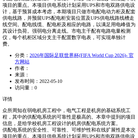
项目的重点。本项目供电系统计划采用UPS和市电双路供电设
计，基于预算成本考虑，本期项目只做市电配电动力柜及配套
供电线路，并预留UPS配电柜安装位置及UPS供电线路线槽走
线空间。配电线缆、配电柜及相应的电路，以满足用电峰值为
其设计负荷。强弱电分离走线。市电主干配有电路电量检测
仪，每个机柜区域分支主干配置数字电表，可实现单独计
费。
分类：
2026年国际足联世界杯(FIFA World Cup 2026)- 官
方网站
作者：
来源：
发布时间：
2022-05-10
访问量：
0
详情
众所周知在弱电机房工程中，电气工程是机房的基础系统工
程，其中的供配电系统的可靠性是极高的。本章中提到的项目
信息，是给学校机房工程设计的机房供配电系统方案。
供配电系统的安全性、可靠性、可维护性和在线扩展性是本次
项目的重点。本项目供电系统计划采用UPS和市电双路供电设